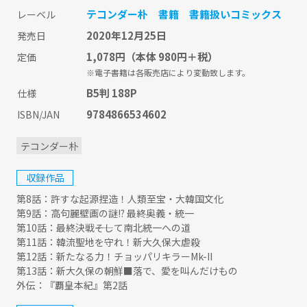
テコンダー朴
書籍
書籍扱いコミックス
レーベル
2020年12月25日
発売日
1,078円
（本体 980円＋税）
定価
※電子書籍は各販売店により変動致します。
B5判 188P
仕様
9784866534602
ISBN/JAN
テコンダー朴
収録作品
第8話：許すな起源捏造！人類至宝・大韓国文化
第9話：高句麗壁画の謎!? 最終奥義・統一
第10話：最終決戦――そして南北統一への道
第11話：韓流聖地を守れ！新大久保大虐殺
第12話：新たなる力！チョッパリキラーMk-II
第13話：新大久保の朝鮮■落で、愛を叫んだけもの
外伝：『覇皇本紀』第2話