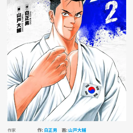
作:
白正男
画:
山戸大輔
作家