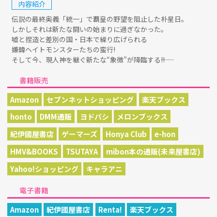
内容紹介
伝説の最終奥義「統一」で覇皇の野望を阻止した朴星日。
しかしそれは新たな闘いの始まりに過ぎなかった。
嘘と捏造と差別の国・日本で繰り広げられる
嫌韓ヘイトモンスターたちの蛮行!
そして今、現人神を継ぐ新たな“象徴”が降臨する――!!
書籍販売
Amazon
セブンネットショッピング
楽天ブックス
honto
DMM通販
ヨドバシ
メロンブックス
紀伊國屋書店
ゲーマーズ
Honya Club
e-hon
HMV&BOOKS
TSUTAYA
mibon本の通販(未来屋書店)
Yahoo!ショッピング
キャラアニ
電子書籍
Amazon
紀伊國屋書店
Renta!
楽天ブックス