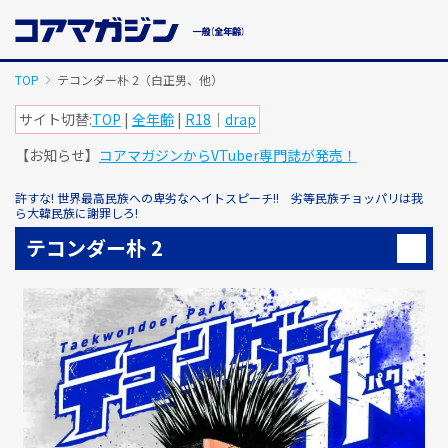
メ
イ
ン
コ
TOP
テコンダー朴 2（白正男、他）
ン
テ
サイト切替:
TOP
|
全年齢
|
R18
｜
drap
ン
【お知らせ】
コアマガジンからVTuber専門誌が発売！
ツ
に
ス
許すな! 世界最高民族への卑劣なヘイトスピーチ!! 劣等民族チョッパリは我
ら大韓民族に謝罪しろ!
キ
ッ
テコンダー朴 2
プ
す
る