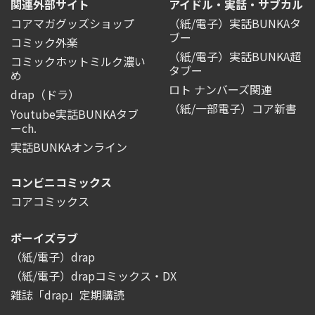
関連外部サイト
アイドル・実話・サブカル
コアマガグッズショップ
（紙/電子）実話BUNKAタ
ブー
コミック外楽
（紙/電子）実話BUNKA超
コミックホットミルク濃い
タブー
め
ロト ナンバーズ関連
drap（ドラ）
（紙/一部電子）コア新書
Youtube実話BUNKAタブ
ーch.
実話BUNKAオンライン
コンビニコミックス
コアコミックス
ボーイズラブ
（紙/電子）drap
（紙/電子）drapコミックス・DX
雑誌「drap」定期購読