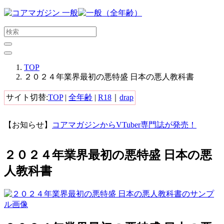
メ
イ
ン
コ
ン
テ
TOP
ン
２０２４年業界最初の悪特盛 日本の悪人教科書
ツ
に
サイト切替:
TOP
|
全年齢
|
R18
｜
drap
ス
キ
【お知らせ】
コアマガジンからVTuber専門誌が発売！
ッ
プ
す
２０２４年業界最初の悪特盛 日本の悪
る
人教科書